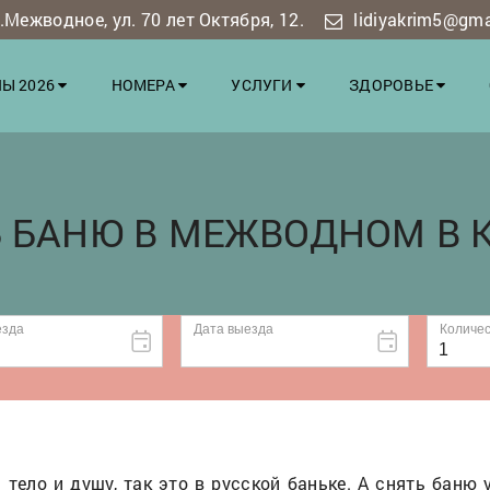
Межводное, ул. 70 лет Октября, 12.
lidiyakrim5@gm
Ы 2026
НОМЕРА
УСЛУГИ
ЗДОРОВЬЕ
Ь БАНЮ В МЕЖВОДНОМ В 
 тело и душу, так это в русской баньке. А снять бан