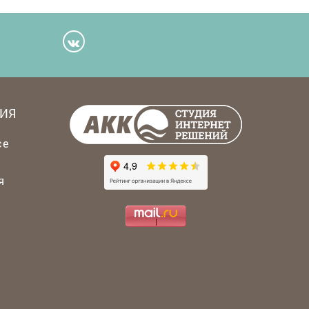
ИЯ
се
я