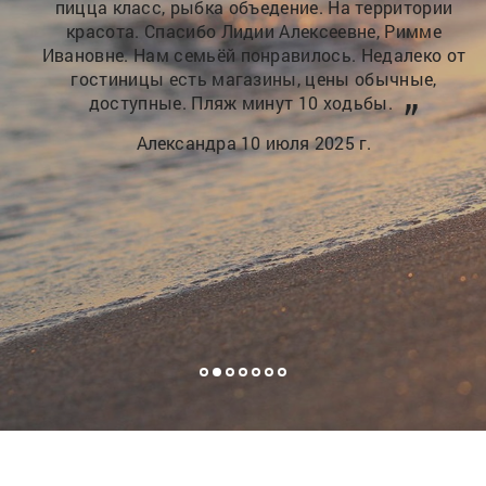
отдыха и покоя, живописный сад, бассейн с
подогревом, охраняемая территория, мангальная
от
зона, прачечная, wi fi, и многое другое, хозяйка
профессиональный дизайнер, все сделано с
душой, отдыхаешь и забываешь обо всем
Александр 20 июня 2025 г.